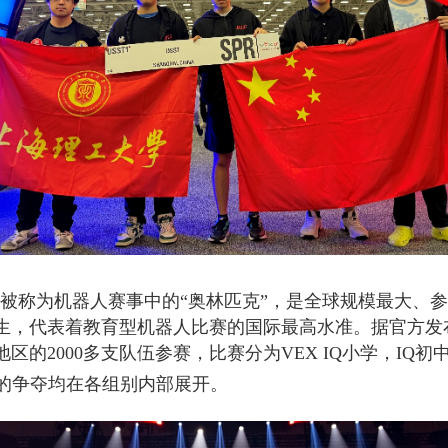
被称为机器人赛事中的“奥林匹克”，是全球规模最大、
生，代表着教育型机器人比赛的国际最高水准。据官方发
地区的
2000
多支队伍参赛，比赛分为
VEX IQ
小学，
IQ
初
的争夺均在各组别内部展开。