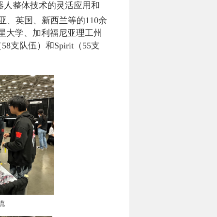
器人整体技术的灵活应用和
亚、英国、新西兰等的
110
余
星大学、加利福尼亚理工州
（
58
支队伍）和
Spirit
（
55
支
流