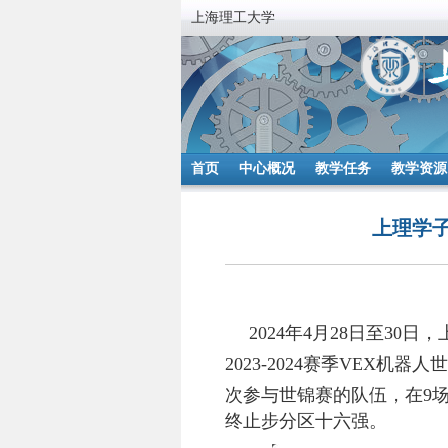
上海理工大学
首页
中心概况
教学任务
教学资源
上理学子
2024
年
4
月
28
日至
30
日，
2023-2024
赛季
VEX
机器人世
次参与世锦赛的队伍，在
9
终止步分区十六强。