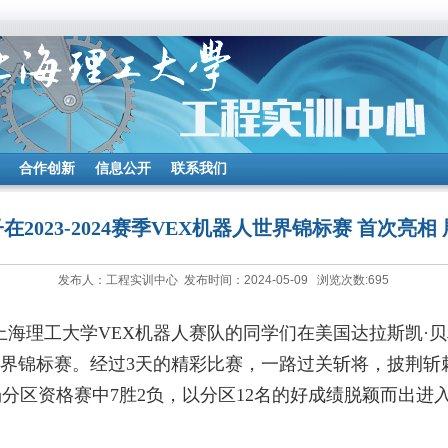
合作创新
信息公开
联系我们
在2023-2024赛季VEX机器人世界锦标赛 首次亮相
发布人：工程实训中心 发布时间：2024-05-09 浏览次数:
695
上海理工大学
VEX
机器人赛队的同学们在美国达拉斯凯
·
贝
界锦标赛。经过
3
天的精彩比赛，一路过关斩将，披荆斩
场分区资格赛中
7
胜
2
负，以分区
12
名的好成绩脱颖而出进