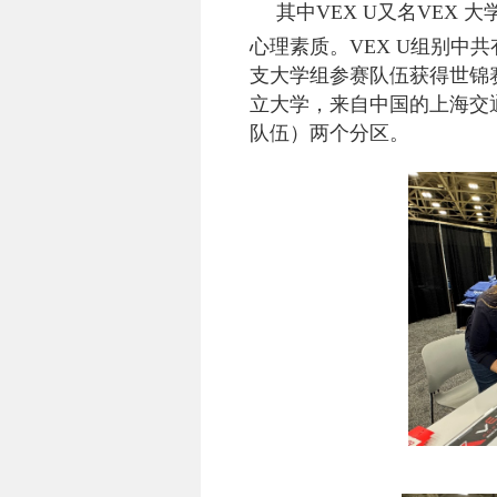
其中
VEX U
又名
VEX
大
心理素质。
VEX U
组别中共
支大学组参赛队伍获得世锦
立大学，来自中国的上海交
队伍）两个分区。