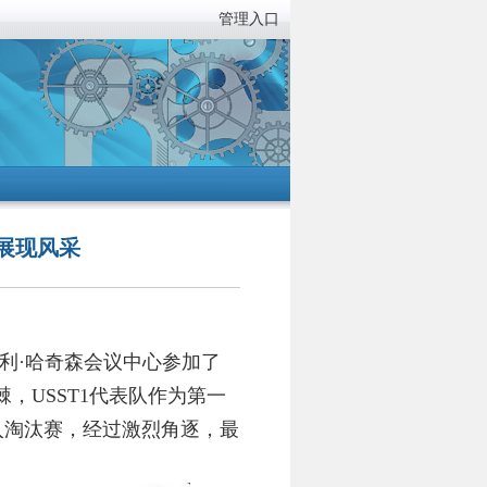
管理入口
 展现风采
利
·
哈奇森会议中心参加了
棘，
USST1
代表队作为第一
入淘汰赛，经过激烈角逐，最